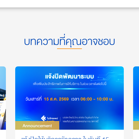
บทความที่คุณอาจชอบ
Announcement
Announcement