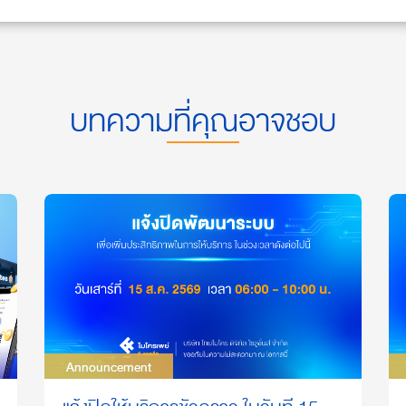
บทความที่คุณอาจชอบ
Announcement
Announcement