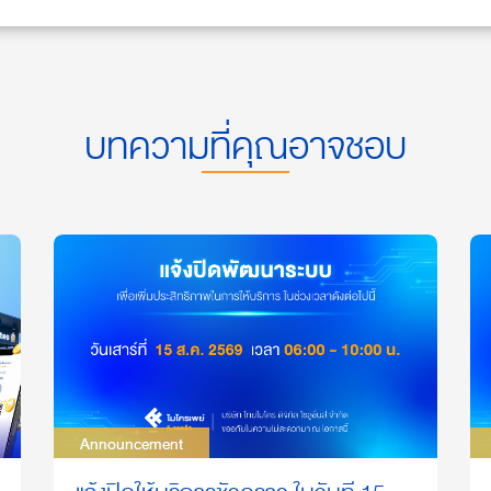
บทความที่คุณอาจชอบ
Announcement
Announcement