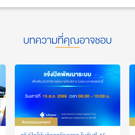
บทความที่คุณอาจชอบ
Announcement
Announcement