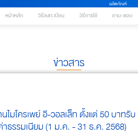
ผลิตภัณฑ์
หน้าหลัก
วิธีลงทะเบียน
วิธีการใช้
ถาม-ตอบ
ข่าวสาร
นไมโครเพย์ อี-วอลเล็ท ตั้งแต่ 50 บาทรับ
ค่าธรรมเนียม (1 ม.ค. - 31 ธ.ค. 2568)