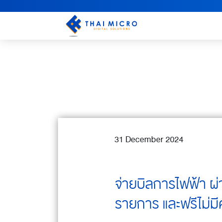
31 December 2024
จ่ายบิลการไฟฟ้า ผ่า
รายการ และฟรีไม่มี