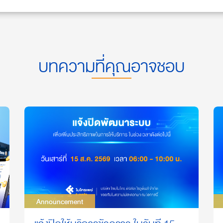
บทความที่คุณอาจชอบ
Announcement
Announcement