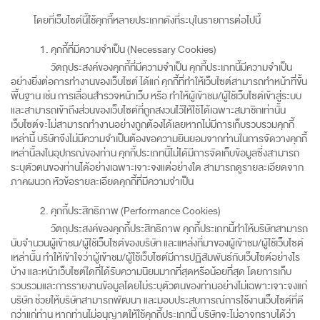
โดยที่เว็บไซต์นี้ใช้คุกกี้หลายประเภทดังที่ระบุในรายการต่อไปนี้
คุกกี้ที่มีความจำเป็น (Necessary Cookies)
วัตถุประสงค์ของคุกกี้ที่มีความจำเป็น คุกกี้ประเภทนี้มีความจำเป็น
อย่างยิ่งต่อการทำงานของเว็บไซต์ ได้แก่ คุกกี้ที่ทำให้เว็บไซต์สามารถทำหน้าที่ขั้น
พื้นฐาน เช่น การเลื่อนสำรวจหน้าเว็บ หรือ ทำให้ผู้เข้าชม/ผู้ใช้เว็บไซต์เข้าสู่ระบบ
และสามารถเข้าถึงส่วนของเว็บไซต์ที่ถูกสงวนไว้ให้ใช้ได้เฉพาะสมาชิกเท่านั้น
เว็บไซต์จะไม่สามารถทำงานอย่างถูกต้องได้เลยหากไม่มีการเก็บรวบรวมคุกกี้
เหล่านี้ บริษัทจึงไม่มีความจำเป็นต้องขอความยินยอมจากท่านในการจัดวางคุกกี้
เหล่านี้ลงในอุปกรณ์ของท่าน คุกกี้ประเภทนี้ไม่ได้มีการจัดเก็บข้อมูลซึ่งสามารถ
ระบุตัวตนของท่านได้อย่างเฉพาะเจาะจงแต่อย่างใด สามารถดูรายละเอียดจาก
ภาคผนวก หัวข้อรายละเอียดคุกกี้ที่มีความจำเป็น
คุกกี้ประสิทธิภาพ (Performance Cookies)
วัตถุประสงค์ของคุกกี้ประสิทธิภาพ คุกกี้ประเภทนี้ทำให้บริษัทสามารถ
นับจำนวนผู้เข้าชม/ผู้ใช้เว็บไซต์ของบริษัท และแหล่งที่มาของผู้เข้าชม/ผู้ใช้เว็บไซต์
เหล่านั้น ทำให้เข้าใจว่าผู้เข้าชม/ผู้ใช้เว็บไซต์มีการปฏิสัมพันธ์กับเว็บไซต์อย่างไร
บ้าง และหน้าเว็บไซต์ใดที่ได้รับความนิยมมากที่สุดหรือน้อยที่สุด โดยการเก็บ
รวบรวมและการรายงานข้อมูลโดยไม่ระบุตัวตนของท่านอย่างไม่เฉพาะเจาะจงแก่
บริษัท ช่วยให้บริษัทสามารถพัฒนา และมอบประสบการณ์การใช้งานเว็บไซต์ที่ดี
กว่าแก่ท่าน หากท่านไม่อนุญาตให้ใช้คุกกี้ประเภทนี้ บริษัทจะไม่อาจทราบได้ว่า